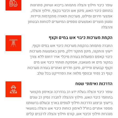
עופר כיבוי חילוץ והצלה מתמחה בייבוא ושיווק פתרונות
בתחום כיבוי האש, מיגון אש וכיבוי בקצף, חילוץ והצלה,
אמצעי חירום ומילוט, מערכות תאורה מתקדמות וניידות
ומגוון מוצרים ואמצעים נוספים המיועדים לכוחות הבטחון
וההצלה
הקמת מערכות כיבוי אש במים וקצף
החברה מתמחה בהקמת מערכות כיבוי אש במים וקצף,
ייעוץ והתקנה, מיגון מתקני דלק, מיגון באמצעות מערכות
כיבוי קאפס הפועלות בעזרת מיכלי אויר דחוס ללא צורך
במקור מים או משאבה, אספקת תותחי כיבוי אש מים
וקצף קבועים וניידים, מיגון חדרים ואתרים בעזרת מערכות
קצף רב נפחי ובנוסף מלווה את הפרוייקט בכל שלב
הדרכות ואימוני שטח
עופר כיבוי והצלה בעלת ידע רב בהדרכה ובאימון מקצועי
בתחומי כיבוי האש, חילוץ וההצלה לחברה נסיון רב שנים
בייעוץ וביצוע הדרכות חילוץ לגופים בארץ ובעולם ברשותנו
מספר אתרים בחו״ל לאימון כוחות כיבוי אש והצלה בנושאי
מנהרות חילוץ וכיבוי אש, קורס חילוץ והצלה לרכבים קלים