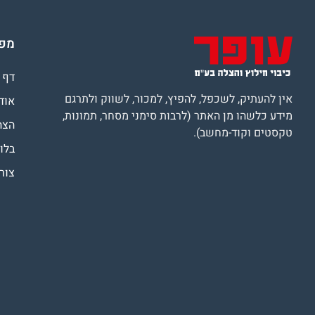
מפת
דף 
אין להעתיק, לשכפל, להפיץ, למכור, לשווק ולתרגם
אוד
מידע כלשהו מן האתר (לרבות סימני מסחר, תמונות,
הצה
טקסטים וקוד-מחשב).
בלוג
צור