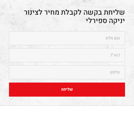
צינור
יניקה ספירלי
שליחה