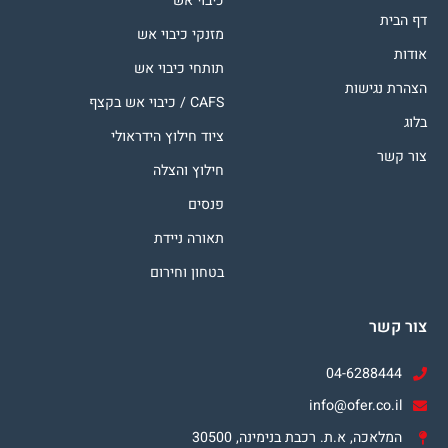
כיבוי אש
דף הבית
מזנקי כיבוי אש
אודות
תותחי כיבוי אש
הצהרת נגישות
CAFS / כיבוי אש בקצף
בלוג
ציוד חילוץ הידראולי
צור קשר
חילוץ והצלה
פנסים
תאורה ניידת
בטחון וחירום
צור קשר
04-6288444
info@ofer.co.il
המלאכה, א.ת. רכבת בנימינה, 30500