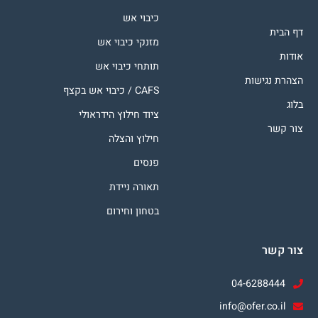
כיבוי אש
דף הבית
מזנקי כיבוי אש
אודות
תותחי כיבוי אש
הצהרת נגישות
CAFS / כיבוי אש בקצף
בלוג
ציוד חילוץ הידראולי
צור קשר
חילוץ והצלה
פנסים
תאורה ניידת
בטחון וחירום
צור קשר
04-6288444
info@ofer.co.il