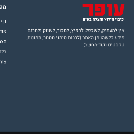
מפת
דף 
אין להעתיק, לשכפל, להפיץ, למכור, לשווק ולתרגם
אוד
מידע כלשהו מן האתר (לרבות סימני מסחר, תמונות,
הצה
טקסטים וקוד-מחשב).
בלוג
צור