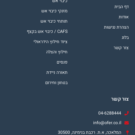
כיבוי אש
דף הבית
מזנקי כיבוי אש
אודות
תותחי כיבוי אש
הצהרת נגישות
CAFS / כיבוי אש בקצף
בלוג
ציוד חילוץ הידראולי
צור קשר
חילוץ והצלה
פנסים
תאורה ניידת
בטחון וחירום
צור קשר
04-6288444
info@ofer.co.il
המלאכה, א.ת. רכבת בנימינה, 30500