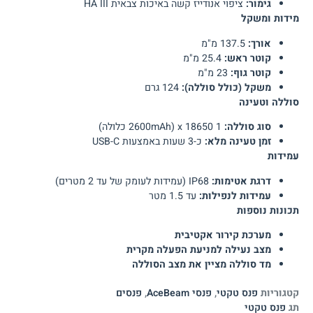
גימור:
ציפוי אנודייז קשה באיכות צבאית HA III
מידות ומשקל
אורך:
137.5 מ"מ
קוטר ראש:
25.4 מ"מ
קוטר גוף:
23 מ"מ
משקל (כולל סוללה):
124 גרם
סוללה וטעינה
סוג סוללה:
1 x 18650 (2600mAh כלולה)
זמן טעינה מלא:
כ-3 שעות באמצעות USB-C
עמידות
דרגת אטימות:
IP68 (עמידות לעומק של עד 2 מטרים)
עמידות לנפילות:
עד 1.5 מטר
תכונות נוספות
מערכת קירור אקטיבית
מצב נעילה למניעת הפעלה מקרית
מד סוללה מציין את מצב הסוללה
קטגוריות
פנס טקטי
,
פנסי AceBeam
,
פנסים
תג
פנס טקטי