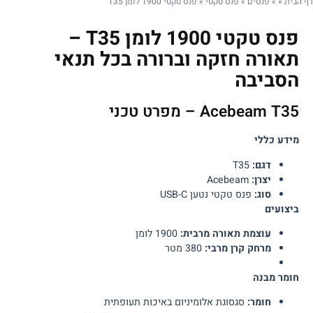
דף הבית
»
»
פנסים
»
פנס טקטי
»
פנס טקטי 1900 לומן T35
פנס טקטי 1900 לומן T35 –
תאורה חזקה וברורה בכל תנאי
הסביבה
Acebeam T35 – מפרט טכני
מידע כללי
דגם:
T35
יצרן:
Acebeam
סוג:
פנס טקטי נטען USB-C
ביצועים
עוצמת תאורה מרבית:
1900 לומן
מרחק קרן מרבי:
380 מטר
חומר מבנה
חומר:
סגסוגת אלומיניום באיכות תעופתית