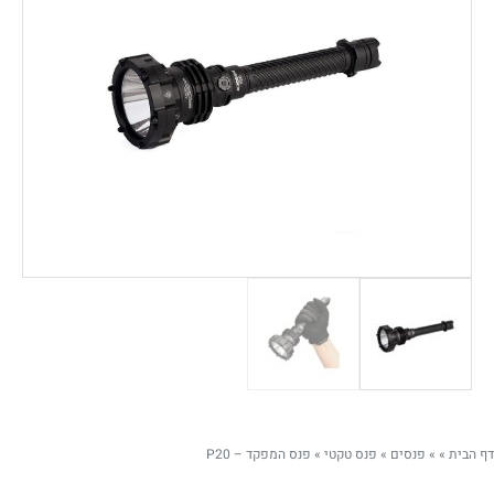
דף הבית
»
»
פנסים
»
פנס טקטי
»
פנס המפקד – P20