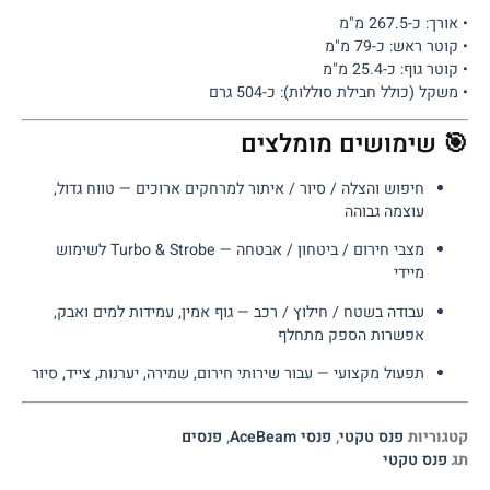
• אורך: כ-267.5 מ"מ
• קוטר ראש: כ-79 מ"מ
• קוטר גוף: כ-25.4 מ"מ
• משקל (כולל חבילת סוללות): כ-504 גרם
🎯 שימושים מומלצים
חיפוש והצלה / סיור / איתור למרחקים ארוכים — טווח גדול,
עוצמה גבוהה
מצבי חירום / ביטחון / אבטחה — Turbo & Strobe לשימוש
מיידי
עבודה בשטח / חילוץ / רכב — גוף אמין, עמידות למים ואבק,
אפשרות הספק מתחלף
תפעול מקצועי — עבור שירותי חירום, שמירה, יערנות, צייד, סיור
קטגוריות
פנס טקטי
,
פנסי AceBeam
,
פנסים
תג
פנס טקטי