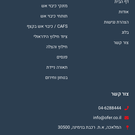
דף הבית
מזנקי כיבוי אש
אודות
תותחי כיבוי אש
הצהרת נגישות
CAFS / כיבוי אש בקצף
בלוג
ציוד חילוץ הידראולי
צור קשר
חילוץ והצלה
פנסים
תאורה ניידת
בטחון וחירום
צור קשר
04-6288444
info@ofer.co.il
המלאכה, א.ת. רכבת בנימינה, 30500