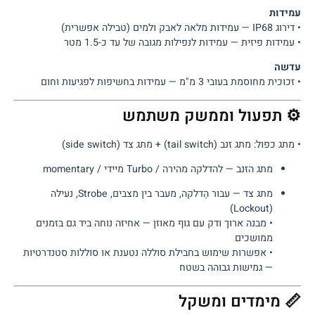
עמידות
• דירוג IP68 — עמידות מלאה לאבק ולמים (טבילה אפשרית)
• עמידות פיזית — עמידות לנפילות מגובה של עד כ-1.5 מטר
עדשה
• זכוכית מחוסמת בעובי 3 מ"מ — עמידות בחשיפות לפגיעות וחום
⚙️ תפעול וממשק משתמש
• מתג כפול: מתג זנב (tail switch) + מתג צד (side switch)
מתג הזנב — להדלקה מהירה / Turbo מיידי / momentary
מתג צד — עבור הַדלקה, מעבר בין מצבים, Strobe, נעילה
(Lockout)
• מבנה ארוך ודק עם גוף מאוזן — אחיזה נוחה ביד גם בזמנים
ממושכים
• אפשרות שימוש בחבילת סוללה נטענת או סוללות סטנדרטיות
— גמישות גבוהה בשטח
📏 מימדים ומשקל