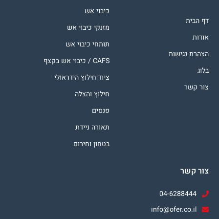
כיבוי אש
דף הבית
מזנקי כיבוי אש
אודות
תותחי כיבוי אש
הצהרת נגישות
CAFS / כיבוי אש בקצף
בלוג
ציוד חילוץ הידראולי
צור קשר
חילוץ והצלה
פנסים
תאורה ניידת
בטחון וחירום
צור קשר
04-6288444
info@ofer.co.il