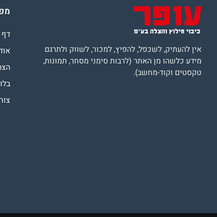
מפת
דף 
אין להעתיק, לשכפל, להפיץ, למכור, לשווק ולתרגם
אוד
מידע כלשהו מן האתר (לרבות סימני מסחר, תמונות,
הצה
טקסטים וקוד-מחשב).
בלוג
צור