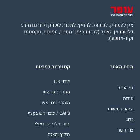
אין להעתיק, לשכפל, להפיץ, למכור, לשווק ולתרגם מידע
כלשהו מן האתר (לרבות סימני מסחר, תמונות, טקסטים
וקוד-מחשב).
מפת האתר
קטגוריות נפוצות
כיבוי אש
דף הבית
מזנקי כיבוי אש
אודות
תותחי כיבוי אש
הצהרת נגישות
CAFS / כיבוי אש בקצף
בלוג
ציוד חילוץ הידראולי
צור קשר
חילוץ והצלה