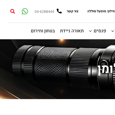
חילוץ מופעל סוללה
צור קשר
04-6288444
פנסים
תאורה ניידת
בטחון וחירום