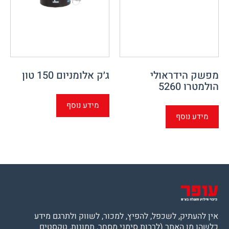
מפשק הידראולי
ג׳ק אלומניום 150 טון
הולמטרו 5260
מידע נוסף
מידע נוסף
אין להעתיק, לשכפל, להפיץ, למכור, לשווק ולתרגם מידע
כלשהו מן האתר (לרבות סימני מסחר, תמונות, טקסטים