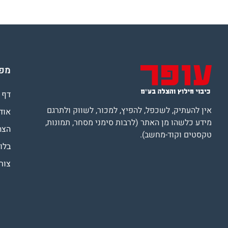
מפת
דף 
אין להעתיק, לשכפל, להפיץ, למכור, לשווק ולתרגם
אוד
מידע כלשהו מן האתר (לרבות סימני מסחר, תמונות,
הצה
טקסטים וקוד-מחשב).
בלוג
צור