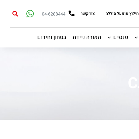
חילוץ מופעל סוללה
צור קשר
04-6288444
פנסים
תאורה ניידת
בטחון וחירום