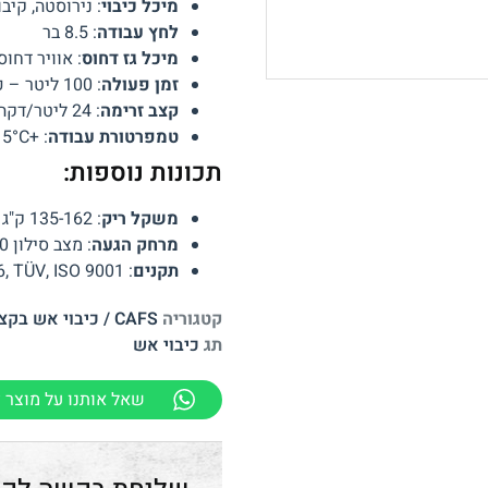
מיכל כיבוי
: נירוסטה, קיבולת 00-300
לחץ עבודה
: 8.5 בר
מיכל גז דחוס
: אוויר דחוס, נפח 6 ליטר, מי
זמן פעולה
: 100 ליטר – כ-4 דקות, 200 ליטר – כ-8.3 דקות
קצב זרימה
: 24 ליטר/דקה
טמפרטורת עבודה
: +5°C עד +60°C
תכונות נוספות:
משקל ריק
: 135-162 ק"ג (תלוי בנפח המיכל)
מרחק הגעה
: מצב סילון 20 מטר, מצב ריסוס 6-7 מטר
תקנים
: DIN EN 1866, TÜV, ISO 9001
קטגוריה
CAFS / כיבוי אש בקצף
תג
כיבוי אש
שאל אותנו על מוצר ז