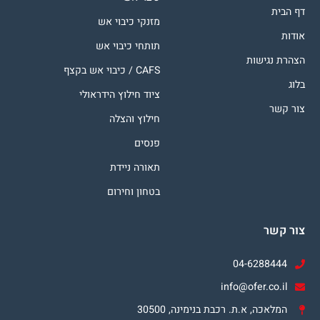
דף הבית
מזנקי כיבוי אש
אודות
תותחי כיבוי אש
הצהרת נגישות
CAFS / כיבוי אש בקצף
בלוג
ציוד חילוץ הידראולי
צור קשר
חילוץ והצלה
פנסים
תאורה ניידת
בטחון וחירום
צור קשר
04-6288444
info@ofer.co.il
המלאכה, א.ת. רכבת בנימינה, 30500