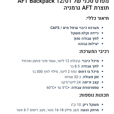
מפרט טכני של AFT Backpack 12/01
תוצרת AFT גרמניה
תיאור כללי:
מערכת כיבוי ערפל מים / CAFS
ניידת וקלת משקל
לחץ עבודה נמוך
יעילות גבוהה
רכיבי המערכת:
מיכל כיבוי
: קיבולת 12 ליטר, עשוי סיבי פחמן וארמיד
לחץ עבודה
: 8.5 בר
מיכל גז דחוס
: נפח 2 ליטר, מילוי לחץ 300 בר
זמן פעולה
: כ-32 שניות
קצב זרימה
: 24 ליטר/דקה
טמפרטורת עבודה
: +5°C עד +60°C
תכונות נוספות:
משקל ריק
: 10 ק"ג
מרחק הגעה
: מצב סילון 16-18 מטר, מצב ריסוס 6-7 מטר