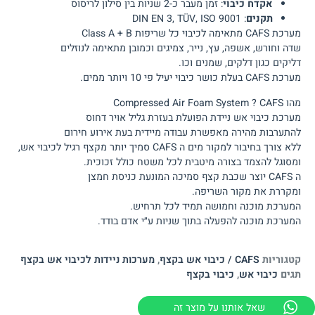
אקדח כיבוי
: זמן מעבר כ-2 שניות בין סילון לריסוס
תקנים
: DIN EN 3, TÜV, ISO 9001
מערכת CAFS מתאימה לכיבוי כל שריפות Class A + B
שדה וחורש, אשפה, עץ, נייר, צמיגים וכמובן מתאימה לנוזלים
דליקים כגון דלקים, שמנים וכו.
מערכת CAFS בעלת כושר כיבוי יעיל פי 10 ויותר ממים.
מהו Compressed Air Foam System ? CAFS
מערכת כיבוי אש ניידת הפועלת בעזרת גליל אויר דחוס
להתערבות מהירה מאפשרת עבודה מיידית בעת אירוע חירום
ללא צורך בחיבור למקור מים ה CAFS סמיך יותר מקצף רגיל לכיבוי אש,
ומסוגל להצמד בצורה מיטבית לכל משטח כולל זכוכית.
ה CAFS יוצר שכבת קצף סמיכה המונעת כניסת חמצן
ומקררת את מקור השריפה.
המערכת מוכנה וחמושה תמיד לכל תרחיש.
המערכת מוכנה להפעלה בתוך שניות ע״י אדם בודד.
קטגוריות
CAFS / כיבוי אש בקצף
,
מערכות ניידות לכיבוי אש בקצף
תגים
כיבוי אש
,
כיבוי בקצף
שאל אותנו על מוצר זה