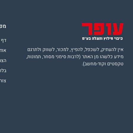
מפת
דף 
אין להעתיק, לשכפל, להפיץ, למכור, לשווק ולתרגם
אוד
מידע כלשהו מן האתר (לרבות סימני מסחר, תמונות,
הצה
טקסטים וקוד-מחשב).
בלוג
צור