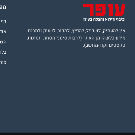
מפת
דף 
אין להעתיק, לשכפל, להפיץ, למכור, לשווק ולתרגם
אוד
מידע כלשהו מן האתר (לרבות סימני מסחר, תמונות,
הצה
טקסטים וקוד-מחשב).
בלוג
צור