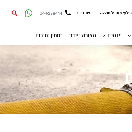
חילוץ מופעל סוללה
צור קשר
04-6288444
פנסים
תאורה ניידת
בטחון וחירום