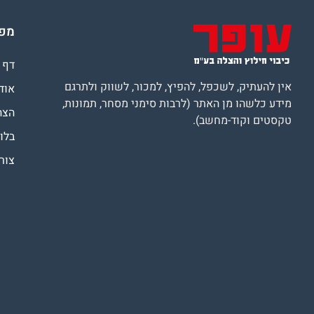
מפת
דף 
אין להעתיק, לשכפל, להפיץ, למכור, לשווק ולתרגם
אוד
מידע כלשהו מן האתר (לרבות סימני מסחר, תמונות,
הצה
טקסטים וקוד-מחשב).
בלוג
צור