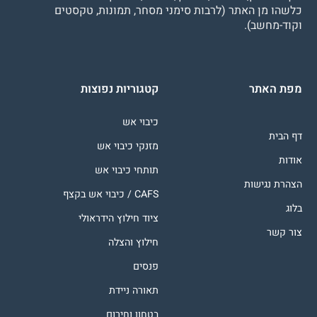
כלשהו מן האתר (לרבות סימני מסחר, תמונות, טקסטים
וקוד-מחשב).
מפת האתר
קטגוריות נפוצות
כיבוי אש
דף הבית
מזנקי כיבוי אש
אודות
תותחי כיבוי אש
הצהרת נגישות
CAFS / כיבוי אש בקצף
בלוג
ציוד חילוץ הידראולי
צור קשר
חילוץ והצלה
פנסים
תאורה ניידת
בטחון וחירום