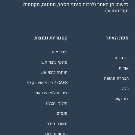
כלשהו מן האתר (לרבות סימני מסחר, תמונות, טקסטים
וקוד-מחשב).
מפת האתר
קטגוריות נפוצות
כיבוי אש
דף הבית
מזנקי כיבוי אש
אודות
תותחי כיבוי אש
הצהרת נגישות
CAFS / כיבוי אש בקצף
בלוג
ציוד חילוץ הידראולי
צור קשר
חילוץ והצלה
פנסים
תאורה ניידת
בטחון וחירום