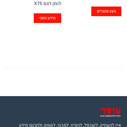
לומן דגם X75
הצג מוצרים
מידע נוסף
אין להעתיק, לשכפל, להפיץ, למכור, לשווק ולתרגם מידע