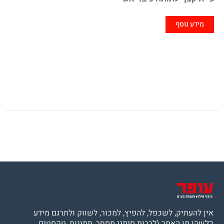
מידע נוסף
אין להעתיק, לשכפל, להפיץ, למכור, לשווק ולתרגם מידע
כלשהו מן האתר (לרבות סימני מסחר, תמונות, טקסטים