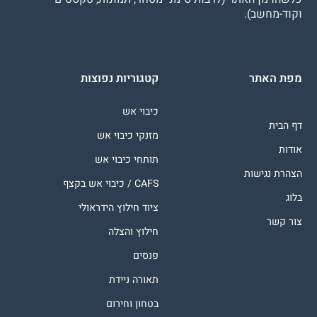
וקוד-מחשב).
מפת האתר
קטגוריות נפוצות
כיבוי אש
דף הבית
מזנקי כיבוי אש
אודות
תותחי כיבוי אש
הצהרת נגישות
CAFS / כיבוי אש בקצף
בלוג
ציוד חילוץ הידראולי
צור קשר
חילוץ והצלה
פנסים
תאורה ניידת
בטחון וחירום