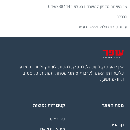
או בשיחת טלפון למשרדנו בטלפון 04-6288444
בברכה
עופר כיבוי חילוץ והצלה בע״מ
אין להעתיק, לשכפל, להפיץ, למכור, לשווק ולתרגם מידע
כלשהו מן האתר (לרבות סימני מסחר, תמונות, טקסטים
וקוד-מחשב).
מפת האתר
קטגוריות נפוצות
כיבוי אש
דף הבית
מזנקי כיבוי אש